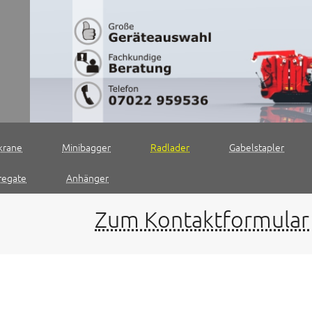
krane
Minibagger
Radlader
Gabelstapler
regate
Anhänger
Zum Kontaktformular