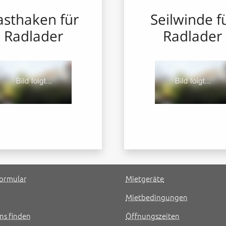
asthaken für
Seilwinde f
Radlader
Radlader
ormular
Mietgeräte
Mietbedingungen
ns finden
Öffnungszeiten