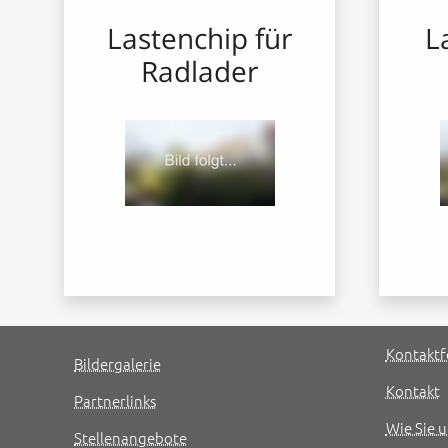
Lastenchip für
L
Radlader
Kontaktf
Bildergalerie
Kontakt
Partnerlinks
Wie Sie u
Stellenangebote