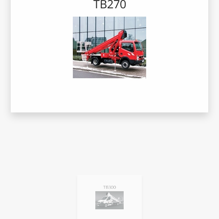
TB270
TB300