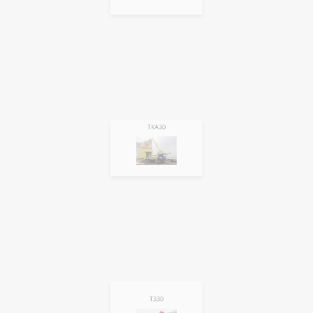
TKA30
T330