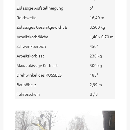
Zulässige Aufstellneigung
5°
Reichweite
16,40 m
Zulässiges Gesamtgewicht ≥
3.500 kg
Arbeitskorbfläche
1,40 x 0,70 m
Schwenkbereich
450°
Arbeitskorblast
230 kg
Max. zulässige Korblast
300 kg
Drehwinkel des RÜSSELS
185°
Bauhöhe ≥
2,99 m
Führerschein
B / 3