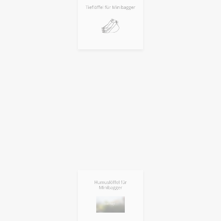
Humuslöffel für
Minibagger