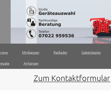
krane
Minibagger
Radlader
Gabelstapler
regate
Anhänger
Zum Kontaktformular