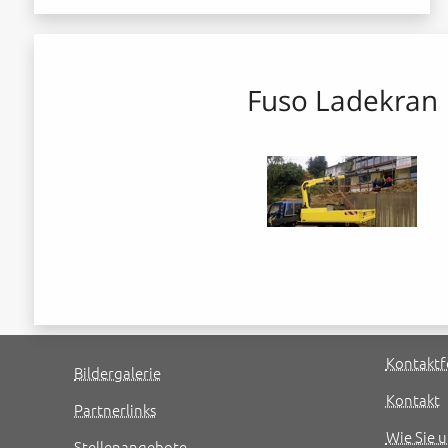
Fuso Ladekran
Kontaktf
Bildergalerie
Kontakt
Partnerlinks
Wie Sie u
Stellenangebote