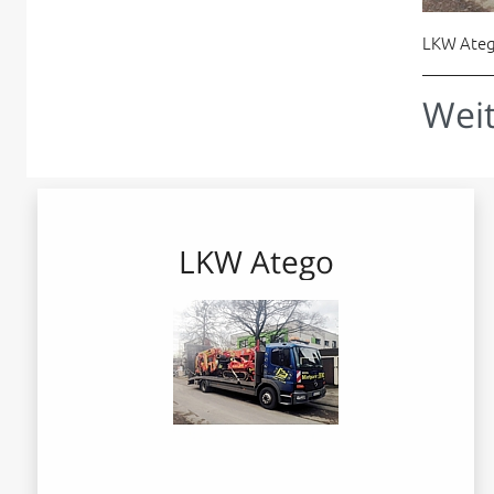
LKW Atego
Wei
LKW Atego