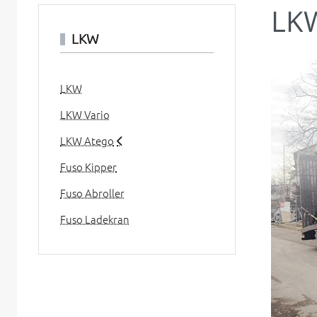
LK
LKW
LKW
LKW Vario
LKW Atego
Fuso Kipper
Fuso Abroller
Fuso Ladekran