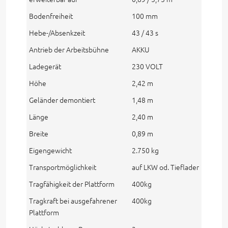
Bodenfreiheit
100 mm
Hebe-/Absenkzeit
43 / 43 s
Antrieb der Arbeitsbühne
AKKU
Ladegerät
230 VOLT
Höhe
2,42 m
Geländer demontiert
1,48 m
Länge
2,40 m
Breite
0,89 m
Eigengewicht
2.750 kg
Transportmöglichkeit
auf LKW od. Tieflader
Tragfähigkeit der Plattform
400kg
Tragkraft bei ausgefahrener
400kg
Plattform