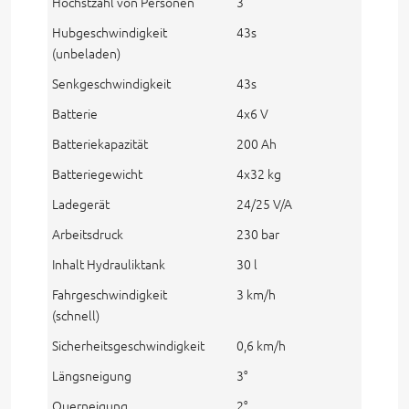
Höchstzahl von Personen
3
Hubgeschwindigkeit
43s
(unbeladen)
Senkgeschwindigkeit
43s
Batterie
4x6 V
Batteriekapazität
200 Ah
Batteriegewicht
4x32 kg
Ladegerät
24/25 V/A
Arbeitsdruck
230 bar
Inhalt Hydrauliktank
30 l
Fahrgeschwindigkeit
3 km/h
(schnell)
Sicherheitsgeschwindigkeit
0,6 km/h
Längsneigung
3°
Querneigung
2°