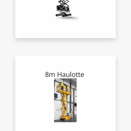
8m
Ha
ulotte