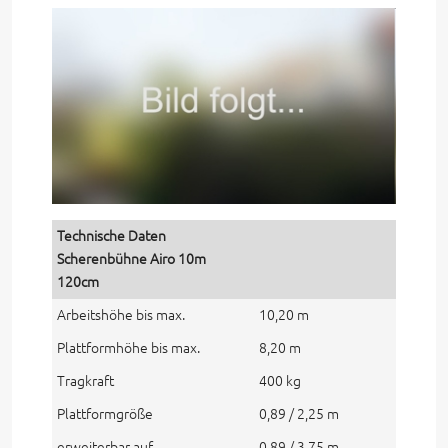
Technische Daten
Scherenbühne Airo 10m
120cm
Arbeitshöhe bis max.
10,20 m
Plattformhöhe bis max.
8,20 m
Tragkraft
400 kg
Plattformgröße
0,89 / 2,25 m
erweiterbar auf
0,89 / 3,75 m