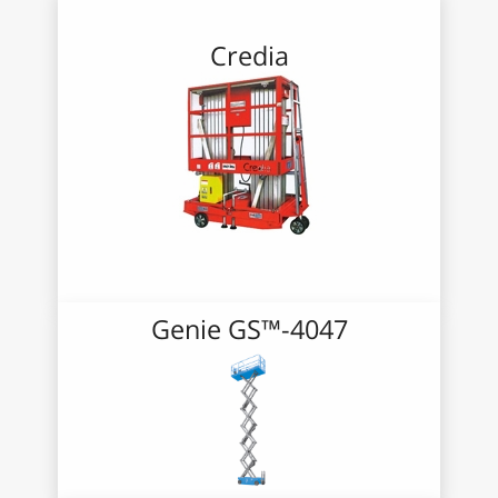
Credia
Genie GS™-4047